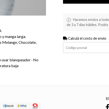
Hacemos envíos a todo 
de 3 a 7 días hábiles. Podés 
A
o y manga larga.
Calculá el costo de envío
ris Melange, Chocolate,
o usar blanqueador · No
ratura baja
N