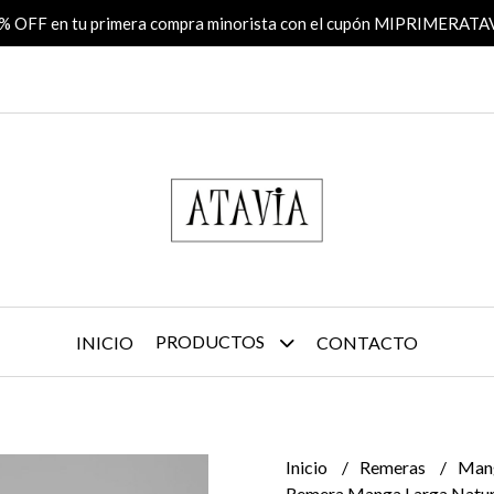
% OFF en tu primera compra minorista con el cupón MIPRIMERATA
PRODUCTOS
INICIO
CONTACTO
Inicio
Remeras
Man
Remera Manga Larga Natur