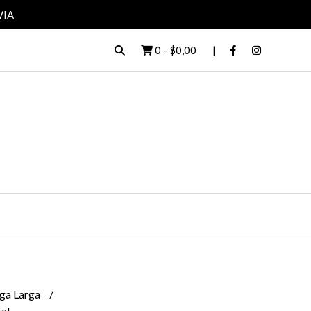
VIA
0
-
$0,00
ga Larga
al