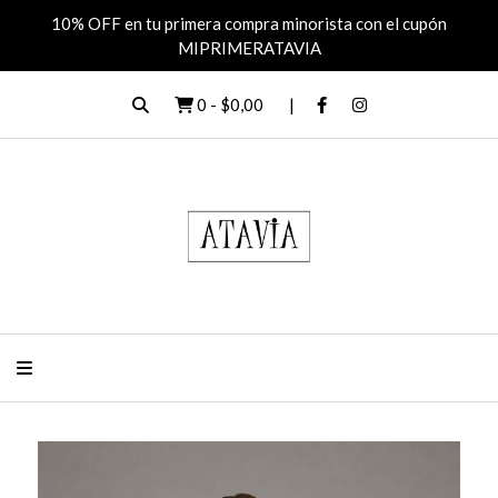
10% OFF en tu primera compra minorista con el cupón
MIPRIMERATAVIA
0
-
$0,00